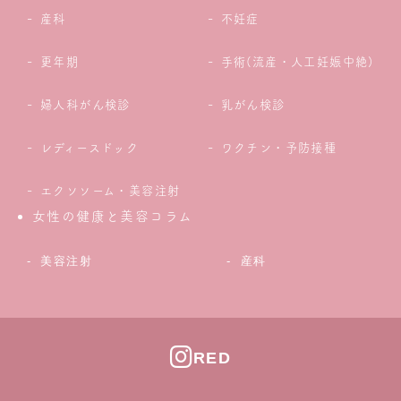
産科
不妊症
更年期
手術(流産・人工妊娠中絶)
婦人科がん検診
乳がん検診
レディースドック
ワクチン・予防接種
エクソソーム・美容注射
女性の健康と美容コラム
美容注射
産科
RED